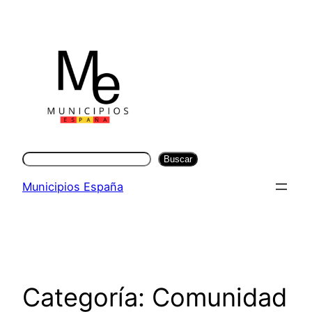
Saltar
al
contenido
Buscar
Buscar
Municipios España
Categoría:
Comunidad