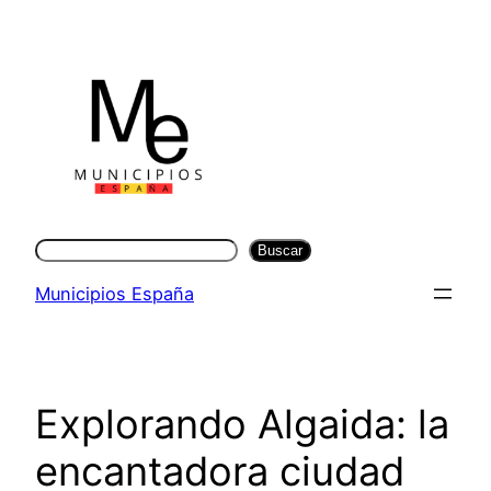
Saltar
al
contenido
Buscar
Buscar
Municipios España
Explorando Algaida: la
encantadora ciudad