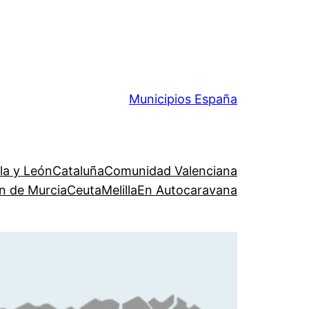
Municipios España
lla y León
Cataluña
Comunidad Valenciana
n de Murcia
Ceuta
Melilla
En Autocaravana