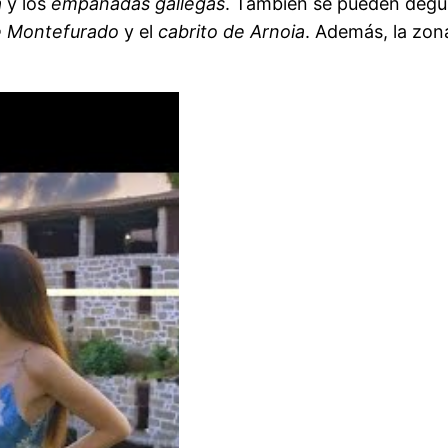
a
y los
empanadas gallegas
. También se pueden degust
e Montefurado
y el
cabrito de Arnoia
. Además, la zon