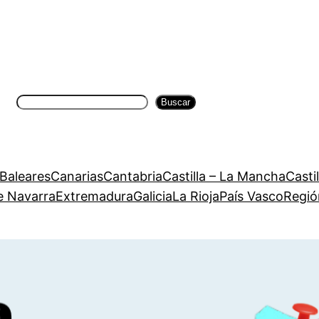
Buscar
Buscar
 Baleares
Canarias
Cantabria
Castilla – La Mancha
Casti
e Navarra
Extremadura
Galicia
La Rioja
País Vasco
Regió