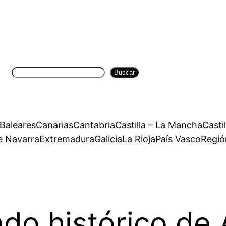
Buscar
Buscar
 Baleares
Canarias
Cantabria
Castilla – La Mancha
Casti
e Navarra
Extremadura
Galicia
La Rioja
País Vasco
Regió
ado histórico de