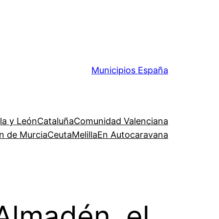
Municipios España
lla y León
Cataluña
Comunidad Valenciana
n de Murcia
Ceuta
Melilla
En Autocaravana
 Almadén, el