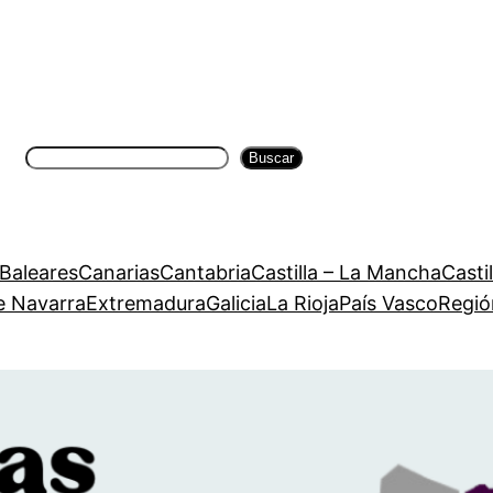
Buscar
Buscar
 Baleares
Canarias
Cantabria
Castilla – La Mancha
Casti
e Navarra
Extremadura
Galicia
La Rioja
País Vasco
Regió