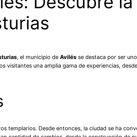
lés: Descubre l
turias
sturias
, el municipio de
Avilés
se destaca por ser uno 
os visitantes una amplia gama de experiencias, desde 
s
leros templarios. Desde entonces, la ciudad se ha conv
ran cantidad de cambios, desde la construcción de nu