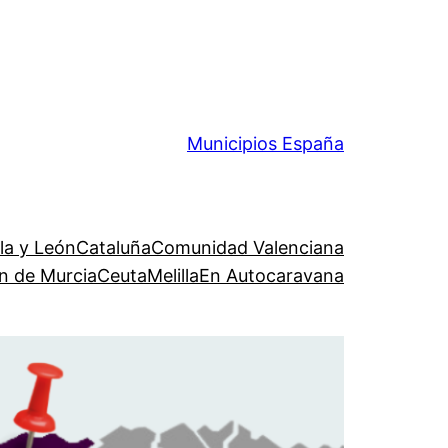
Municipios España
lla y León
Cataluña
Comunidad Valenciana
n de Murcia
Ceuta
Melilla
En Autocaravana