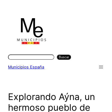
Saltar
al
contenido
Buscar
Buscar
Municipios España
Explorando Aýna, un
hermoso pueblo de