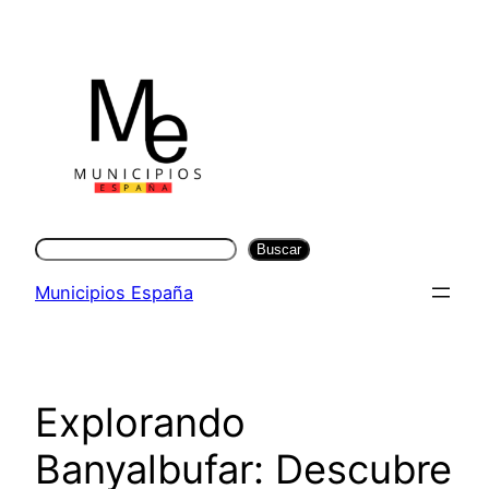
Saltar
al
contenido
Buscar
Buscar
Municipios España
Explorando
Banyalbufar: Descubre