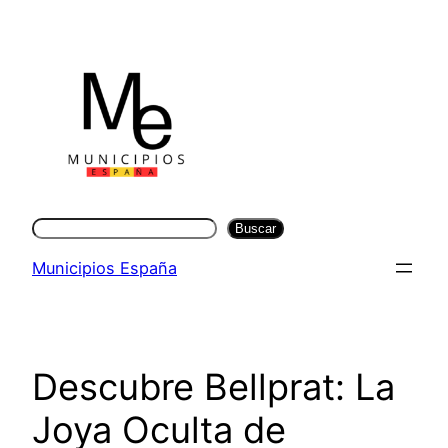
Saltar
al
contenido
Buscar
Buscar
Municipios España
Descubre Bellprat: La
Joya Oculta de