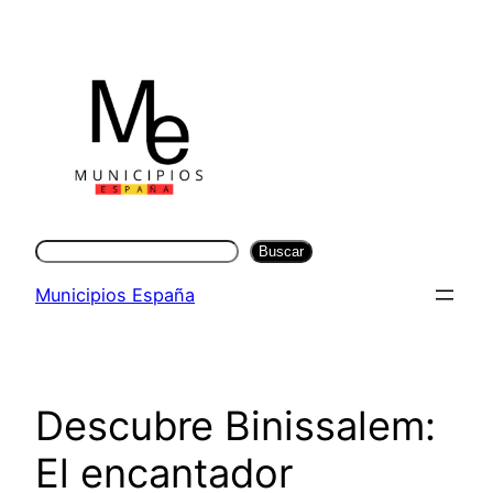
Saltar
al
contenido
Buscar
Buscar
Municipios España
Descubre Binissalem:
El encantador