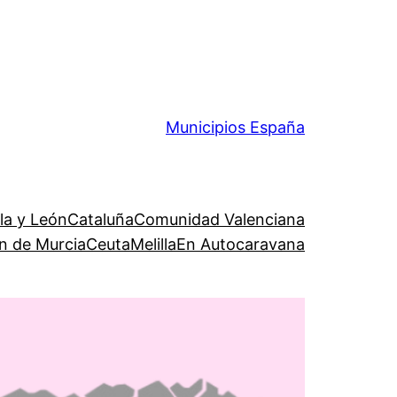
Municipios España
lla y León
Cataluña
Comunidad Valenciana
n de Murcia
Ceuta
Melilla
En Autocaravana