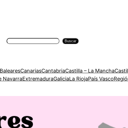
Buscar
Buscar
 Baleares
Canarias
Cantabria
Castilla – La Mancha
Casti
e Navarra
Extremadura
Galicia
La Rioja
País Vasco
Regió