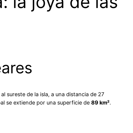
 la joya de las
eares
l sureste de la isla, a una distancia de 27
al se extiende por una superficie de
89 km²
.