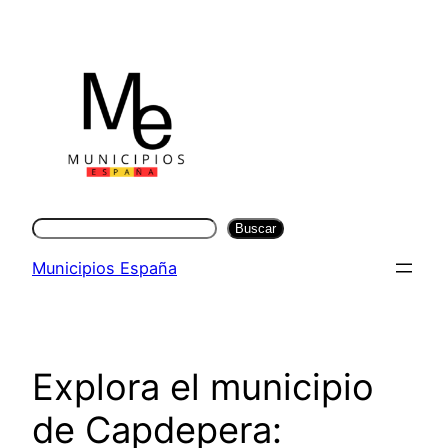
Saltar
al
contenido
Buscar
Buscar
Municipios España
Explora el municipio
de Capdepera: