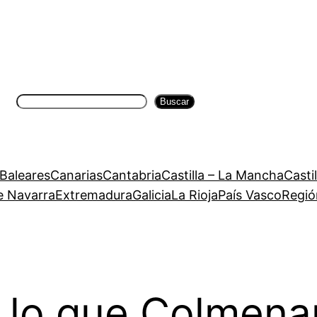
Buscar
Buscar
 Baleares
Canarias
Cantabria
Castilla – La Mancha
Casti
e Navarra
Extremadura
Galicia
La Rioja
País Vasco
Regió
lo que Colmenar