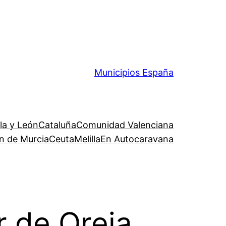
Municipios España
lla y León
Cataluña
Comunidad Valenciana
n de Murcia
Ceuta
Melilla
En Autocaravana
 de Oreja,