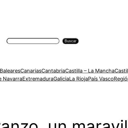
Buscar
Buscar
 Baleares
Canarias
Cantabria
Castilla – La Mancha
Casti
e Navarra
Extremadura
Galicia
La Rioja
País Vasco
Regió
anzo, un maravi