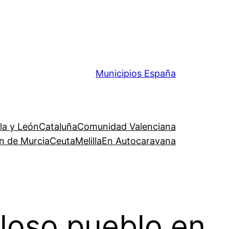
Municipios España
lla y León
Cataluña
Comunidad Valenciana
n de Murcia
Ceuta
Melilla
En Autocaravana
lloso pueblo en