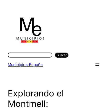
Saltar
al
contenido
Buscar
Buscar
Municipios España
Explorando el
Montmell: