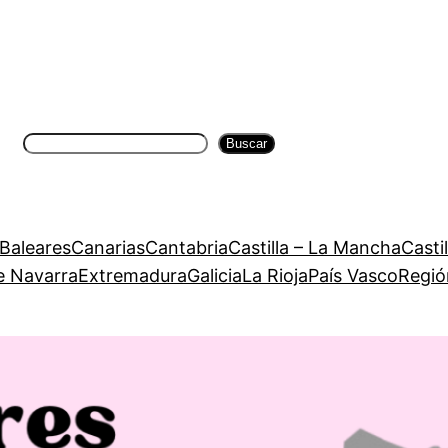
Buscar
Buscar
 Baleares
Canarias
Cantabria
Castilla – La Mancha
Casti
e Navarra
Extremadura
Galicia
La Rioja
País Vasco
Regió