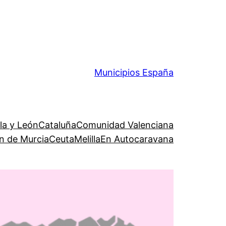
Municipios España
lla y León
Cataluña
Comunidad Valenciana
n de Murcia
Ceuta
Melilla
En Autocaravana