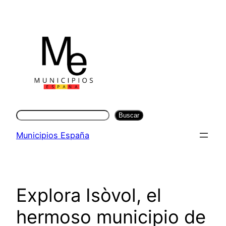
Saltar
al
contenido
Buscar
Buscar
Municipios España
Explora Isòvol, el
hermoso municipio de