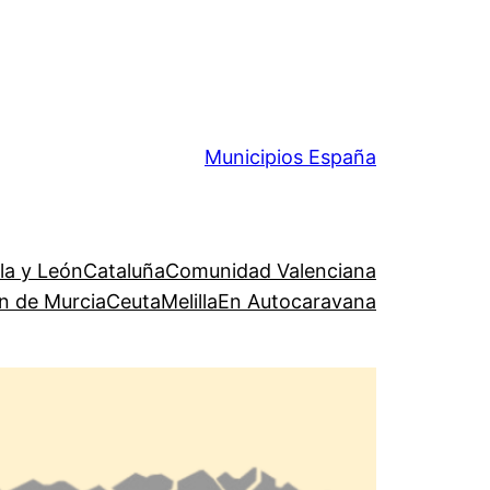
Municipios España
lla y León
Cataluña
Comunidad Valenciana
n de Murcia
Ceuta
Melilla
En Autocaravana