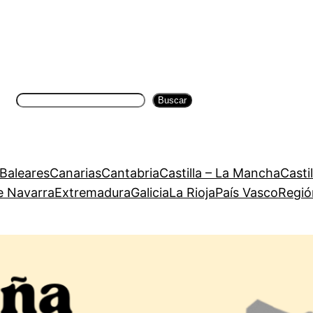
Buscar
Buscar
 Baleares
Canarias
Cantabria
Castilla – La Mancha
Casti
e Navarra
Extremadura
Galicia
La Rioja
País Vasco
Regió