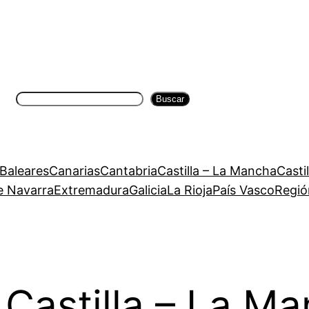
Buscar
Buscar
 Baleares
Canarias
Cantabria
Castilla – La Mancha
Casti
e Navarra
Extremadura
Galicia
La Rioja
País Vasco
Regió
 Castilla – La Ma