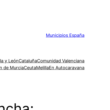
Municipios España
lla y León
Cataluña
Comunidad Valenciana
n de Murcia
Ceuta
Melilla
En Autocaravana
ncha: