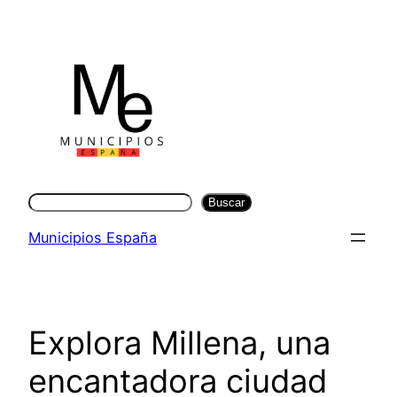
Saltar
al
contenido
Buscar
Buscar
Municipios España
Explora Millena, una
encantadora ciudad