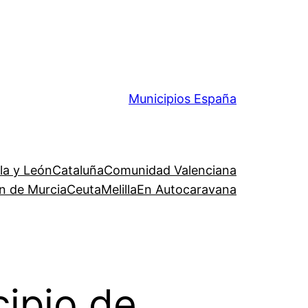
Municipios España
lla y León
Cataluña
Comunidad Valenciana
n de Murcia
Ceuta
Melilla
En Autocaravana
cipio de