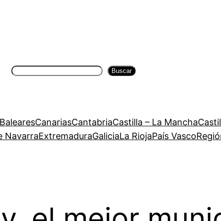
Buscar
Buscar
 Baleares
Canarias
Cantabria
Castilla – La Mancha
Casti
e Navarra
Extremadura
Galicia
La Rioja
País Vasco
Regió
y, el mejor muni