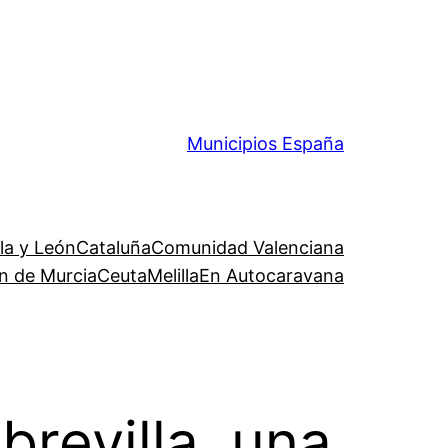
Municipios España
lla y León
Cataluña
Comunidad Valenciana
n de Murcia
Ceuta
Melilla
En Autocaravana
revilla, una