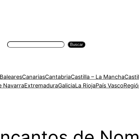
Buscar
Buscar
 Baleares
Canarias
Cantabria
Castilla – La Mancha
Casti
e Navarra
Extremadura
Galicia
La Rioja
País Vasco
Regió
ncantos de Nomb