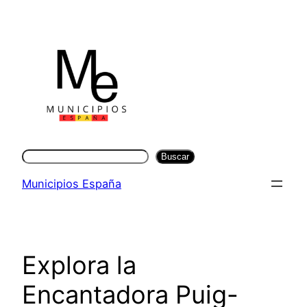
Saltar
al
contenido
Buscar
Buscar
Municipios España
Explora la
Encantadora Puig-