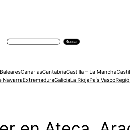
Buscar
Buscar
 Baleares
Canarias
Cantabria
Castilla – La Mancha
Casti
e Navarra
Extremadura
Galicia
La Rioja
País Vasco
Regió
er en Ateca, Ar