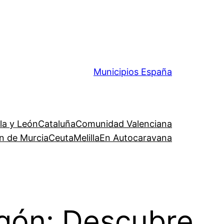
Municipios España
lla y León
Cataluña
Comunidad Valenciana
n de Murcia
Ceuta
Melilla
En Autocaravana
agón: Descubre