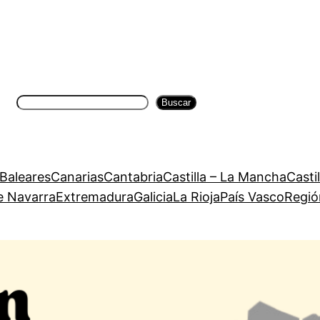
Buscar
Buscar
 Baleares
Canarias
Cantabria
Castilla – La Mancha
Casti
e Navarra
Extremadura
Galicia
La Rioja
País Vasco
Regió