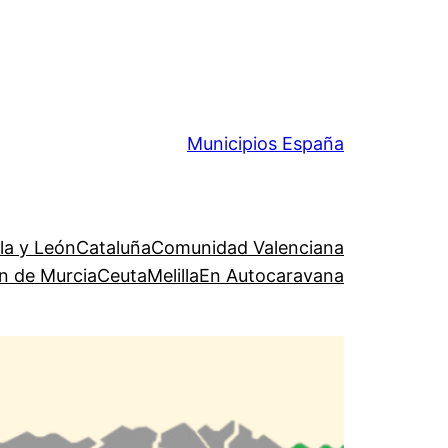
Municipios España
lla y León
Cataluña
Comunidad Valenciana
n de Murcia
Ceuta
Melilla
En Autocaravana