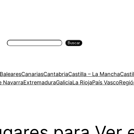
Buscar
Buscar
 Baleares
Canarias
Cantabria
Castilla – La Mancha
Casti
e Navarra
Extremadura
Galicia
La Rioja
País Vasco
Regió
ugares para Ver 