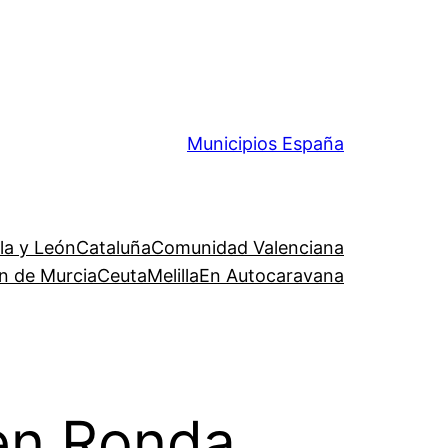
Municipios España
lla y León
Cataluña
Comunidad Valenciana
n de Murcia
Ceuta
Melilla
En Autocaravana
en Ronda,