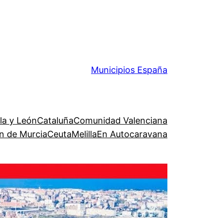
Municipios España
lla y León
Cataluña
Comunidad Valenciana
n de Murcia
Ceuta
Melilla
En Autocaravana