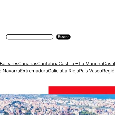
Buscar
Buscar
 Baleares
Canarias
Cantabria
Castilla – La Mancha
Casti
e Navarra
Extremadura
Galicia
La Rioja
País Vasco
Regió