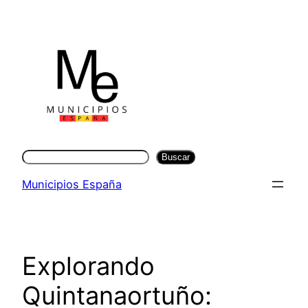
Saltar
al
contenido
Buscar
Buscar
Municipios España
Explorando
Quintanaortuño: