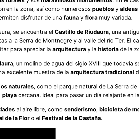
es rurales
y sus
maravillosos monumentos
. En el ca
orren la zona, así como numerosos
pueblos
y
aldeas
ermiten disfrutar de una
fauna
y
flora
muy variada.
ura, se encuentra el
Castillo de Riudaura
, una antigu
as a la Serra de Montnegre y al valle del río Ter. El 
itar para apreciar la
arquitectura
y la
historia
de la z
daura
, un molino de agua del siglo XVIII que todavía
una excelente muestra de la
arquitectura tradicional
d
os naturales
, como el parque natural de La Serra de
a
playa
cercana, ideal para pasar un día relajante en la 
idades
al aire libre, como
senderismo
,
bicicleta de m
l de la Flor
o el
Festival de la Castaña
.