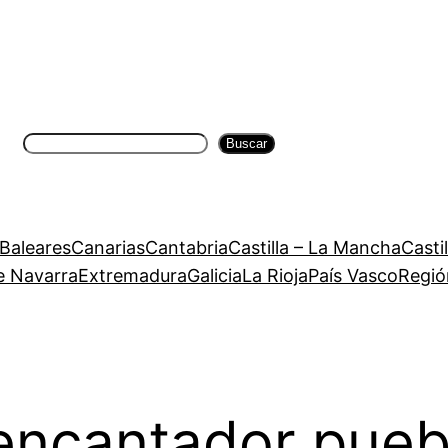
Buscar
Buscar
 Baleares
Canarias
Cantabria
Castilla – La Mancha
Casti
e Navarra
Extremadura
Galicia
La Rioja
País Vasco
Regió
 encantador pueb