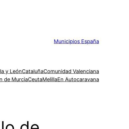
Municipios España
lla y León
Cataluña
Comunidad Valenciana
n de Murcia
Ceuta
Melilla
En Autocaravana
lo de