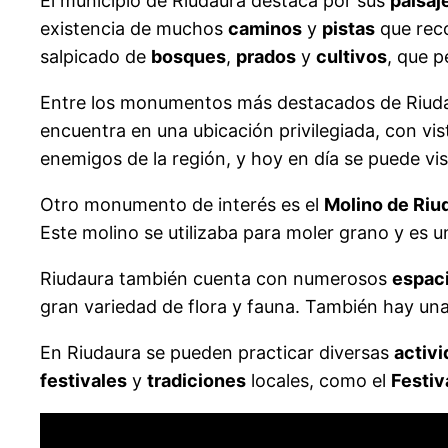
El municipio de Riudaura destaca por sus
paisaj
existencia de muchos
caminos
y
pistas
que rec
salpicado de
bosques
,
prados
y
cultivos
, que p
Entre los monumentos más destacados de Riuda
encuentra en una ubicación privilegiada, con vist
enemigos de la región, y hoy en día se puede vis
Otro monumento de interés es el
Molino de Riu
Este molino se utilizaba para moler grano y es 
Riudaura también cuenta con numerosos
espaci
gran variedad de flora y fauna. También hay un
En Riudaura se pueden practicar diversas
activ
festivales
y
tradiciones
locales, como el
Festiva