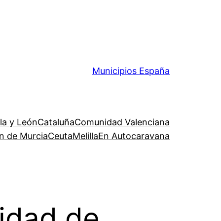
Municipios España
lla y León
Cataluña
Comunidad Valenciana
n de Murcia
Ceuta
Melilla
En Autocaravana
idad de