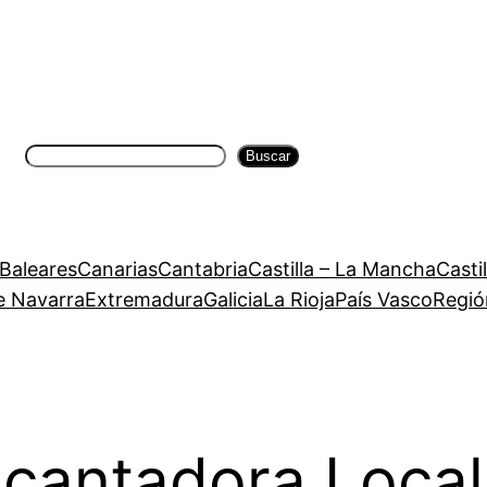
Buscar
Buscar
 Baleares
Canarias
Cantabria
Castilla – La Mancha
Casti
e Navarra
Extremadura
Galicia
La Rioja
País Vasco
Regió
ncantadora Local