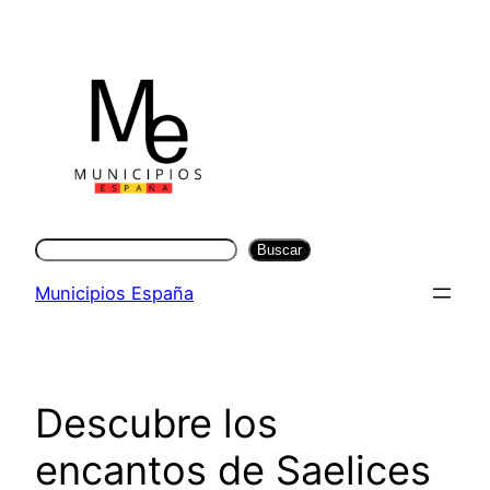
Saltar
al
contenido
Buscar
Buscar
Municipios España
Descubre los
encantos de Saelices