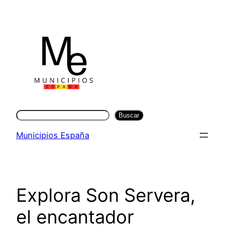
Saltar
al
contenido
Buscar
Buscar
Municipios España
Explora Son Servera,
el encantador