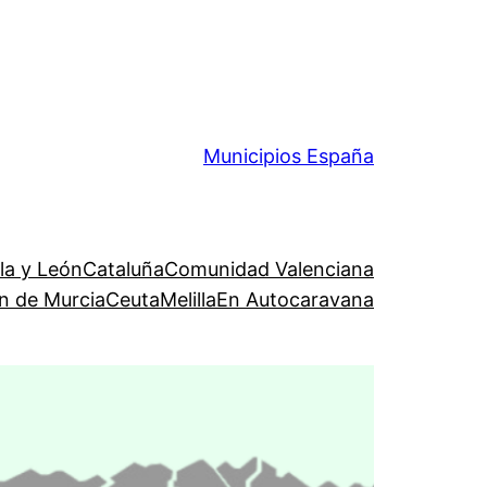
Municipios España
lla y León
Cataluña
Comunidad Valenciana
n de Murcia
Ceuta
Melilla
En Autocaravana