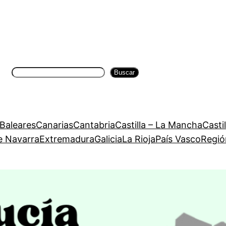
Buscar
Buscar
 Baleares
Canarias
Cantabria
Castilla – La Mancha
Casti
e Navarra
Extremadura
Galicia
La Rioja
País Vasco
Regió