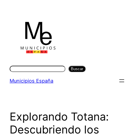
Saltar
al
contenido
Buscar
Buscar
Municipios España
Explorando Totana:
Descubriendo los