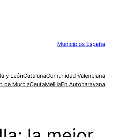
Municipios España
lla y León
Cataluña
Comunidad Valenciana
n de Murcia
Ceuta
Melilla
En Autocaravana
la: la mejor