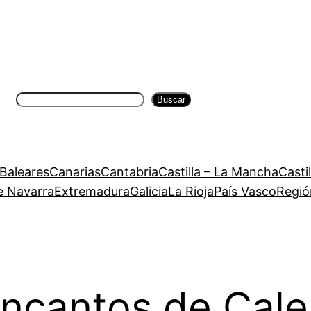
Buscar
Buscar
 Baleares
Canarias
Cantabria
Castilla – La Mancha
Casti
e Navarra
Extremadura
Galicia
La Rioja
País Vasco
Regió
ncantos de Calel