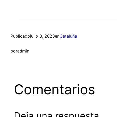
Publicado
julio 8, 2023
en
Cataluña
por
admin
Comentarios
Deja una respuesta