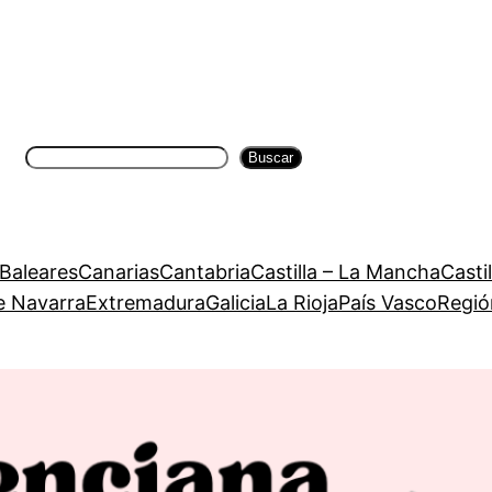
Buscar
Buscar
 Baleares
Canarias
Cantabria
Castilla – La Mancha
Casti
e Navarra
Extremadura
Galicia
La Rioja
País Vasco
Regió