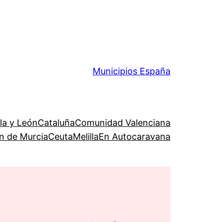
Municipios España
lla y León
Cataluña
Comunidad Valenciana
n de Murcia
Ceuta
Melilla
En Autocaravana