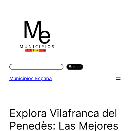
Saltar
al
contenido
Buscar
Buscar
Municipios España
Explora Vilafranca del
Penedès: Las Mejores