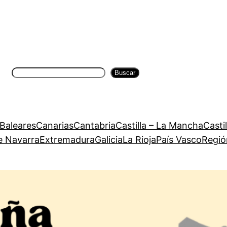
Buscar
Buscar
 Baleares
Canarias
Cantabria
Castilla – La Mancha
Casti
e Navarra
Extremadura
Galicia
La Rioja
País Vasco
Regió