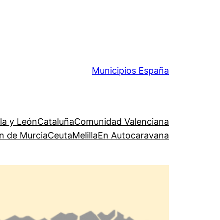
Municipios España
lla y León
Cataluña
Comunidad Valenciana
n de Murcia
Ceuta
Melilla
En Autocaravana