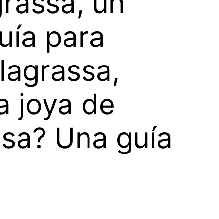
rassa, un
uía para
lagrassa,
a joya de
ssa? Una guía