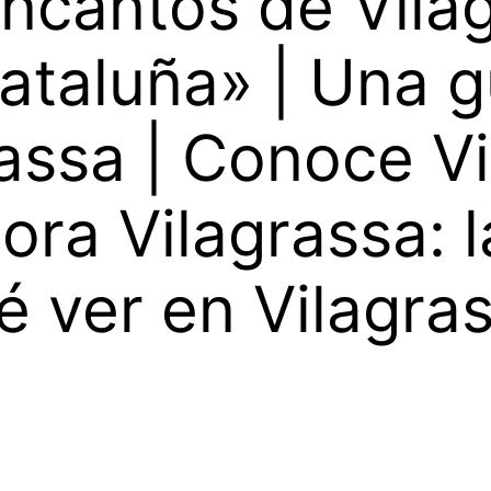
ncantos de Vilag
ataluña» | Una g
assa | Conoce Vi
ora Vilagrassa: l
é ver en Vilagra