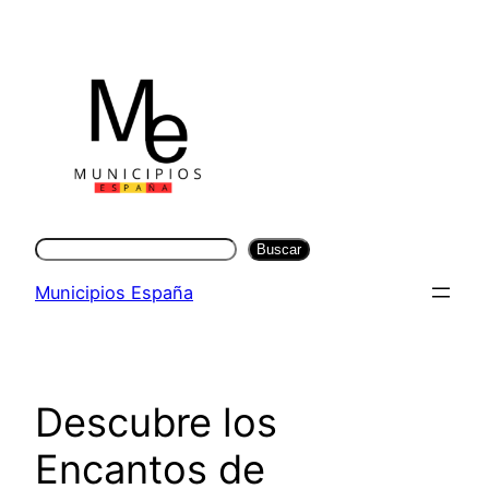
Saltar
al
contenido
Buscar
Buscar
Municipios España
Descubre los
Encantos de