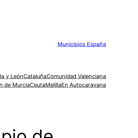
Municipios España
lla y León
Cataluña
Comunidad Valenciana
n de Murcia
Ceuta
Melilla
En Autocaravana
ipio de