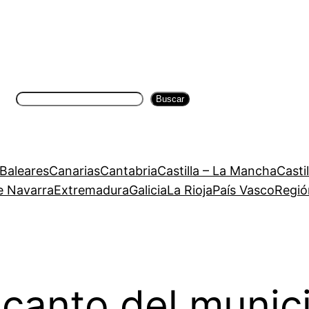
Buscar
Buscar
 Baleares
Canarias
Cantabria
Castilla – La Mancha
Casti
e Navarra
Extremadura
Galicia
La Rioja
País Vasco
Regió
canto del munic