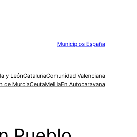
Municipios España
lla y León
Cataluña
Comunidad Valenciana
n de Murcia
Ceuta
Melilla
En Autocaravana
un Pueblo