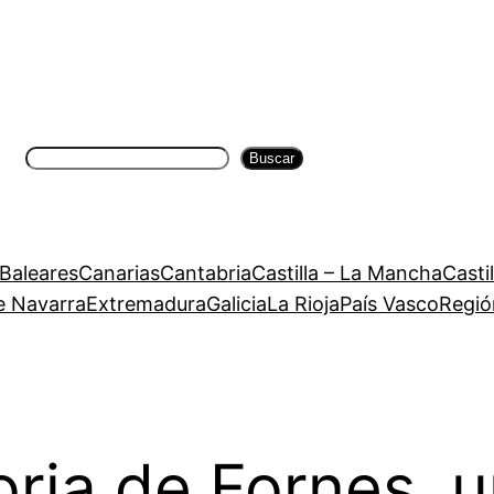
Buscar
Buscar
 Baleares
Canarias
Cantabria
Castilla – La Mancha
Casti
e Navarra
Extremadura
Galicia
La Rioja
País Vasco
Regió
toria de Fornes, 