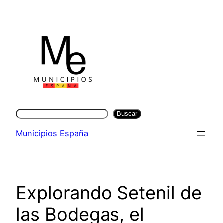
Saltar
al
contenido
Buscar
Buscar
Municipios España
Explorando Setenil de
las Bodegas, el