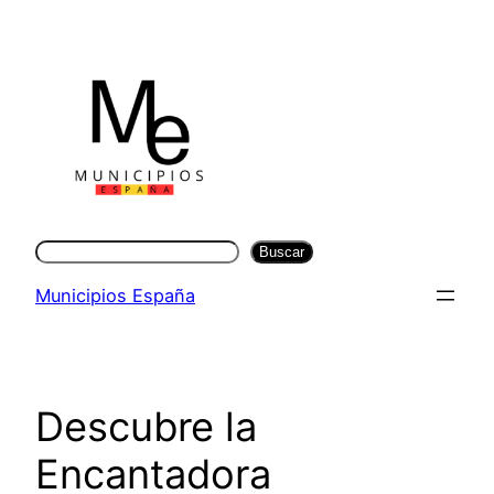
Saltar
al
contenido
Buscar
Buscar
Municipios España
Descubre la
Encantadora